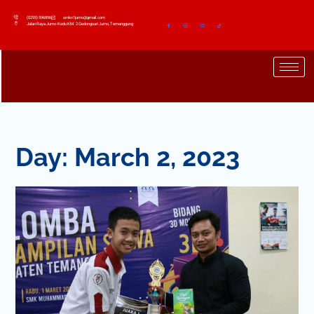
(0293) 596896
smkn1jumo@gmail.com
Jalan Raya Jumo-Kedu KM. 2 Gedongsari Jumo, Temanggung
Day:
March 2, 2023