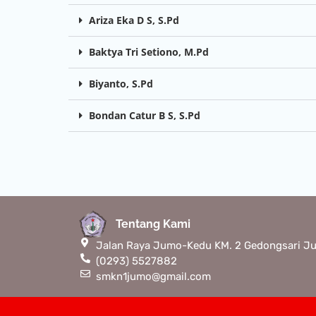
Ariza Eka D S, S.Pd
Baktya Tri Setiono, M.Pd
Biyanto, S.Pd
Bondan Catur B S, S.Pd
Tentang Kami
Jalan Raya Jumo-Kedu KM. 2 Gedongsari 
(0293) 5527882
smkn1jumo@gmail.com