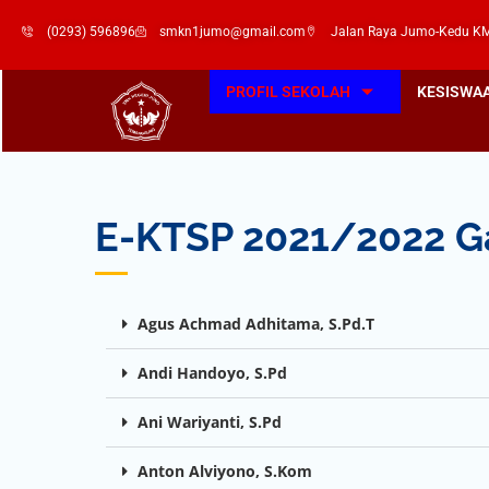
(0293) 596896
smkn1jumo@gmail.com
Jalan Raya Jumo-Kedu KM
PROFIL SEKOLAH
KESISWA
E-KTSP 2021/2022 G
Agus Achmad Adhitama, S.Pd.T
Andi Handoyo, S.Pd
Ani Wariyanti, S.Pd
Anton Alviyono, S.Kom