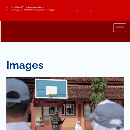
(0293) 596896
smkn1jumo@gmail.com
Jalan Raya Jumo-Kedu KM. 2 Gedongsari Jumo, Temanggung
Images