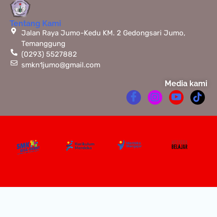
Tentang Kami
Jalan Raya Jumo-Kedu KM. 2 Gedongsari Jumo,
Temanggung
(0293) 5527882
smkn1jumo@gmail.com
Media kami
Copyright © 2026 SMK Negeri Jumo |
Powered by SMK Negeri Jumo